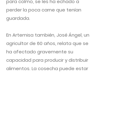
para colmo, se les ha echado a
perder la poca carne que tenían
guardada.
En Artemisa también, José Ángel, un
agricultor de 60 años, relata que se
ha afectado gravemente su
capacidad para producir y distribuir
alimentos. La cosecha puede estar
días y días recogida, y a nadie le
importa. Solicitó varios litros de
petróleo para llevar al menos una
parte al centro del pueblo, pero no
había en el Cupet, hasta septiembre;
se ha vuelto muy complicado. Eso
significa que muchos de sus
productos no llegan frescos al