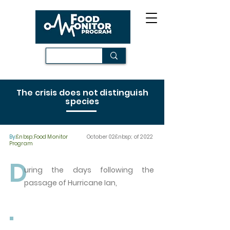
The crisis does not distinguish
species
By:
&nbsp;Food Monitor
October 02&nbsp; of 2022
Program
D
uring the days following the
passage of Hurricane Ian,
.