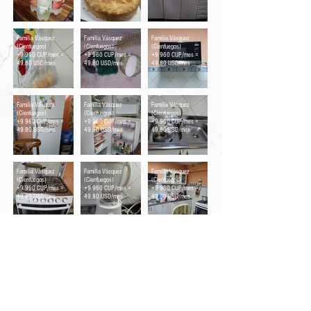
Jaba del pan
Implementos de aseo
Horno microondas
Familia Vásquez
Familia Vásquez
Familia Vásquez
(Cienfuegos)
(Cienfuegos)
(Cienfuegos)
+9 960 CUP/mes =
+9 960 CUP/mes =
+9 960 CUP/mes =
49.80 USD/mes
49.80 USD/mes
49.80 USD/mes
Refrigerador cerrado
Refrigerador abierto
Fregadero
Familia Vásquez
Familia Vásquez
Familia Vásquez
(Cienfuegos)
(Cienfuegos)
(Cienfuegos)
+9 960 CUP/mes =
+9 960 CUP/mes =
+9 960 CUP/mes =
49.80 USD/mes
49.80 USD/mes
49.80 USD/mes
Fogón y hornilla
Batidora
Cocina
Familia Vásquez
Familia Vásquez
Familia Vásquez
(Cienfuegos)
(Cienfuegos)
(Cienfuegos)
+9 960 CUP/mes =
+9 960 CUP/mes =
+9 960 CUP/mes =
49.80 USD/mes
49.80 USD/mes
49.80 USD/mes
Food Monitor Program
¿Quienés somos?
Nuestro equip
o
Podcast - Vidas Cotidianas
Testimonios