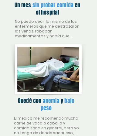
Un mes
sin probar comida
en
el hospital
No puedo decir lo mismo de los 
enfermeros que me destrozaron 
las venas, robaban 
medicamentos y había que 
velarlos y despertarlos para que 
te suministraran los 
medicamentos.
Quedé con
anemia
y
bajo
peso
El médico me recomendó mucha 
carne de vaca o caballo y 
comida sana en general, pero yo 
no tengo de donde sacar eso, 