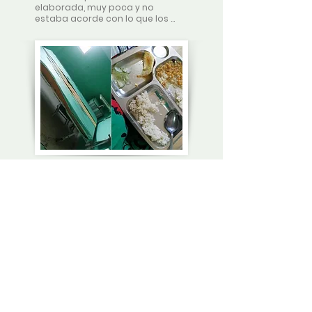
elaborada, muy poca y no 
estaba acorde con lo que los 
médicos decían debía ser mi 
dieta.
La comida estaba
cruda
La alimentación fue pésima: sopa 
de chícharos con gorgojos, arroz 
blanco y jamonada especial 
cruda con unos pedacitos de 
boniato hervido. No me la comí, 
pues además estaban mal 
cocinados.