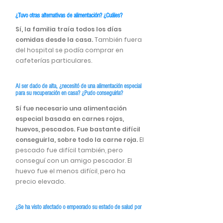
¿Tuvo otras alternativas de alimentación? ¿Cuáles?
Sí, la familia traía todos los días
comidas desde la casa.
También fuera
del hospital se podía comprar en
cafeterías particulares
.
Al ser dado de alta, ¿necesitó de una alimentac
ión especial
para su recuperación en casa? ¿Pudo conseguirla?
Sí fue necesario una alimentación
especial basada en carnes rojas,
huevos, pescados. Fue bastante difícil
conseguirla, sobre todo la carne roja.
El
pescado fue difícil también, pero
conseguí con un amigo pescador. El
huevo fue el menos difícil, pero ha
precio elevado.
¿Se ha visto afectado o empeorado su estado de salud por
la dificultad en el acceso a alimentos sanos? Explíquenos su
experiencia al respecto.