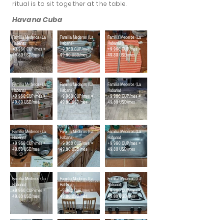
ritual is to sit together at the table.
Havana Cuba
Viandero
Vajilla
Utensilios de Cocina
Familia Mederos (La
Familia Mederos (La
Familia Mederos (La
Habana)
Habana)
Habana)
+9 960 CUP/mes =
+9 960 CUP/mes =
+9 960 CUP/mes =
49.80 USD/mes
49.80 USD/mes
49.80 USD/mes
Refrigerador
Pomos de Agua
Patio
Familia Mederos (La
Familia Mederos (La
Familia Mederos (La
Habana)
Habana)
Habana)
+9 960 CUP/mes =
+9 960 CUP/mes =
+9 960 CUP/mes =
49.80 USD/mes
49.80 USD/mes
49.80 USD/mes
Ollas
Meseta
Fregadero
Familia Mederos (La
Familia Mederos (La
Familia Mederos (La
Habana)
Habana)
Habana)
+9 960 CUP/mes =
+9 960 CUP/mes =
+9 960 CUP/mes =
49.80 USD/mes
49.80 USD/mes
49.80 USD/mes
Jaba del Pan
Comedor
Fogón de Gas
Familia Mederos (La
Familia Mederos (La
Familia Mederos (La
Habana)
Habana)
Habana)
+9 960 CUP/mes =
+9 960 CUP/mes =
+9 960 CUP/mes =
49.80 USD/mes
49.80 USD/mes
49.80 USD/mes
Cocina
Set de Cubiertos
Cafetera