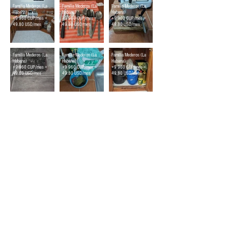
Familia Mederos (La
Familia Mederos (La
Familia Mederos (La
Habana)
Habana)
Habana)
+9 960 CUP/mes =
+9 960 CUP/mes =
+9 960 CUP/mes =
49.80 USD/mes
49.80 USD/mes
49.80 USD/mes
Cisterna
Aseo Cocina
Alacena
Familia Mederos (La
Familia Mederos (La
Familia Mederos (La
Habana)
Habana)
Habana)
+9 960 CUP/mes =
+9 960 CUP/mes =
+9 960 CUP/mes =
49.80 USD/mes
49.80 USD/mes
49.80 USD/mes
Food Monitor Program
¿Quienés somos?
Nuestro equip
o
Podcast - Vidas Cotidianas
Testimonios
Especiales
Síguenos