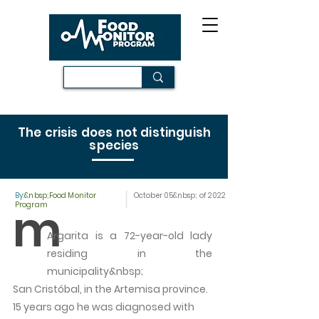
The crisis does not distinguish
species
By:
&nbsp;Food Monitor
October 05&nbsp; of 2022
m
Program
Argarita is a 72-year-old lady
residing in the
municipality&nbsp;
San Cristóbal, in the Artemisa province.
15 years ago he was diagnosed with