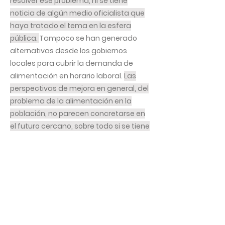
resolver ese problema, ni se tiene
noticia de algún medio oficialista que
haya tratado el tema en la esfera
pública.
Tampoco se han generado
alternativas desde los gobiernos
locales para cubrir la demanda de
alimentación en horario laboral.
Las
perspectivas de mejora en general, del
problema de la alimentación en la
población, no parecen concretarse en
el futuro cercano, sobre todo si se tiene
en cuenta que la escasez de algunos
productos básicos se ha acentuado
después del paso del Huracán Ian, y
que la tan esperada apertura
económica con la que productores y
consumidores sueñan está muy lejos
de hacerse una realidad.