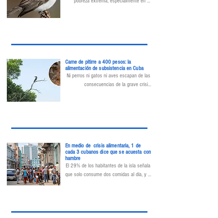
pobreza extrema, especialmente en el 
oriente, impulsan prácticas que amenazan 
el equilibrio ecológico.
Carne de pitirre a 400 pesos: la
alimentación de subsistencia en Cuba
Ni perros ni gatos ni aves escapan de las 
consecuencias de la grave crisis 
alimentaria que atraviesa la Isla.
En medio de crisis alimentaria, 1 de
cada 3 cubanos dice que se acuesta con
hambre
El 29% de los habitantes de la isla señala 
que solo consume dos comidas al día, y el 
60% responsabiliza al

 régimen por el empeoramiento de la 
escasez de alimentos.