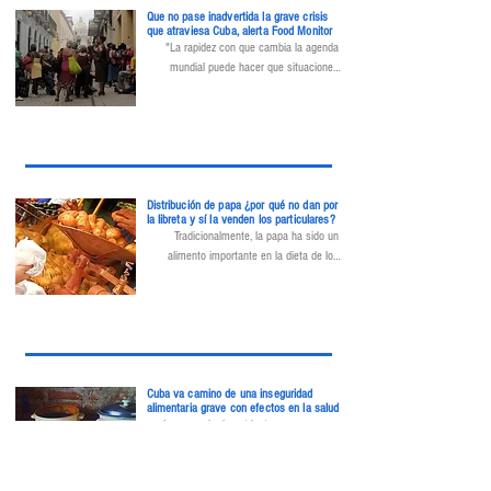
Que no pase inadvertida la grave crisis
the crisis globally and provide on-the-
que atraviesa Cuba, alerta Food Monitor
ground support.
"La rapidez con que cambia la agenda 
mundial puede hacer que situaciones 
urgentes, como la crisis estructural que 
vive Cuba, pasen desapercibidas para el 
resto del mundo, incluso para nuestro 
propio continente."
Distribución de papa ¿por qué no dan por
la libreta y sí la venden los particulares?
Tradicionalmente, la papa ha sido un 
alimento importante en la dieta de los 
cubanos. Sin embargo, este panorama ha 
cambiado en los últimos años, 
convirtiéndose en un escaso producto y 
de difícil acceso.
Cuba va camino de una inseguridad
alimentaria grave con efectos en la salud
La carencia de nutrientes por una peor 
dieta allana el camino a enfermedades 
reportadas durante el Periodo Especial, y 
probablemente a otras.