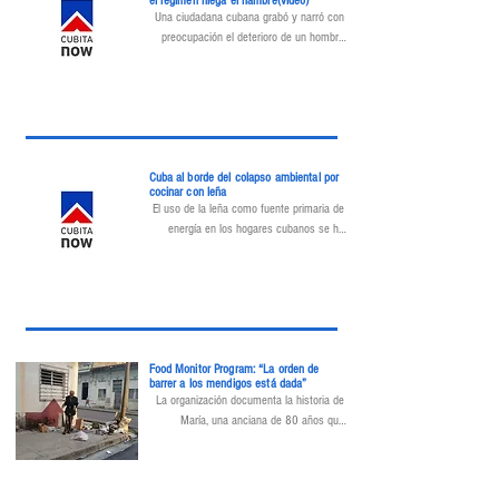
el régimen niega el hambre(video)
Una ciudadana cubana grabó y narró con 
preocupación el deterioro de un hombre 
mayor que se desplomó en plena vía 
pública, en evidente estado de hambre y 
abandono en cuba.
Cuba al borde del colapso ambiental por
cocinar con leña
El uso de la leña como fuente primaria de 
energía en los hogares cubanos se ha 
convertido en un símbolo dramático del 
deterioro social y ambiental que sufre la 
Isla.
Food Monitor Program: “La orden de
barrer a los mendigos está dada”
La organización documenta la historia de 
María, una anciana de 80 años que 
representa a miles que, como ella, han 
sido arrojados a la pobreza absoluta.