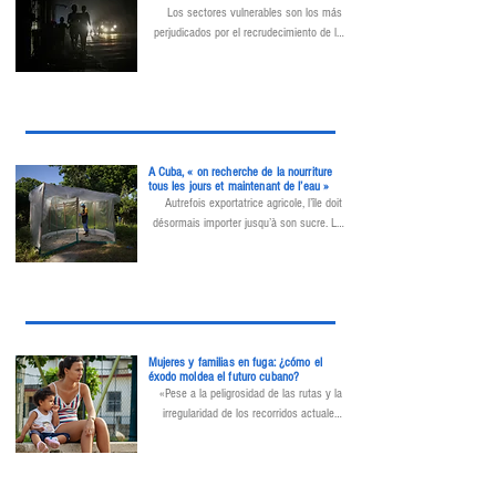
Los sectores vulnerables son los más 
perjudicados por el recrudecimiento de la 
crisis humanitaria en Cuba, alertaron este 
lunes 15 organizaciones de la sociedad 
civil.
A Cuba, « on recherche de la nourriture
tous les jours et maintenant de l’eau »
Autrefois exportatrice agricole, l’île doit 
désormais importer jusqu’à son sucre. La 
quasi-totalité de la population rencontre 
des difficultés pour se nourrir.
Mujeres y familias en fuga: ¿cómo el
éxodo moldea el futuro cubano?
«Pese a la peligrosidad de las rutas y la 
irregularidad de los recorridos actuales, 
hemos observado una participación igual o 
mayor de mujeres y familias en el proceso 
migratorio», apunta la experta en 
envejecimiento, cuidados y derechos.