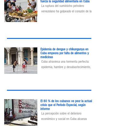
fuerza la seguridad alimentaria en Cuba
La ruptura del suministro petrolero 
venezolano ha golpeado el corazón de la 
economía cubana. Sin combustible para 
mover tractores, generar electricidad o 
conservar alimentos, el país se enfrenta a 
una crisis alimentaria que amenaza con 
convertirse en hambruna.
Epidemia de dengue y chikungunya en
Cuba empeora por falta de alimentos y
medicinas
Cuba atraviesa una tormenta perfecta: 
epidemia, hambre y desabastecimiento, 
una combinación que multiplica los 
contagios y agrava el deterioro físico de la 
población.
El 80 % de los cubanos ve peor la actual
crisis que el Período Especial, según
informe
La percepción sobre el deterioro 
económico y social en Cuba alcanza 
niveles críticos, con una mayoría de 
ciudadanos que considera que la situación 