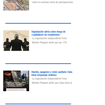
sobre la eventual venta de participaciones 
de empresas que, hasta ahora, pertenecen 
al Estado
Organización alerta sobre riesgo de
«capitalismo de compinches»
La organización independiente Food 
Monitor Program alerta que las 176 
medidas económicas del régimen cubano, 
sin auditorías ni transparencia, pueden 
derivar en un «capitalismo de 
compinches».
Hambre, apagones y crisis sanitaria: Cuba
inicia temporada ciclónica
La organización independiente Food 
Monitor Program alertó que Cuba inicia la 
temporada ciclónica de 2026 (junio - 
noviembre) en un contexto marcado por la 
inseguridad alimentaria, los apagones 
prolongados, el deterioro de los servicios 
básicos y limitaciones en la capacidad de 