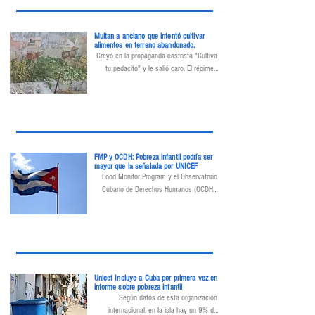
Multan a anciano que intentó cultivar
alimentos en terreno abandonado.
Creyó en la propaganda castrista "Cultiva 
tu pedacito" y le salió caro. El régimen 
decide qué pedacitos se pueden sembrar
FMP y OCDH: Pobreza infantil podría ser
mayor que la señalada por UNICEF
Food Monitor Program y el Observatorio 
Cubano de Derechos Humanos (OCDH), 
con sede en Bogotá y Madrid, 
respectivamente, destacaron este viernes 
la inclusión de Cuba por primera vez en un 
informe de UNICEF sobre privación 
nutricional infantil, publicado 
recientemente.
Unicef Incluye a Cuba por primera vez en
informe sobre pobreza infantil
Según datos de esta organización 
internacional, en la isla hay un 9% de 