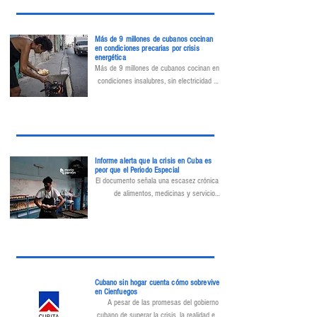
Más de 9 millones de cubanos cocinan
en condiciones precarias por crisis
energética
Más de 9 millones de cubanos cocinan en 
condiciones insalubres, sin electricidad ni 
gas, según el Food Monitor Program, 
empleando cifras del último censo de 
población. La crisis energética pone en 
riesgo salud, seguridad y dignidad.
Informe alerta que la crisis en Cuba es
peor que el Periodo Especial
El documento señala una escasez crónica 
de alimentos, medicinas y servicios 
básicos como electricidad, agua potable y 
gas doméstico. La inflación y la 
devaluación de la moneda han reducido el 
poder adquisitivo, haciendo que productos 
básicos como huevos o leche superen los 
ingresos mensuales de gran parte de la 
Cubano sin hogar cuenta cómo sobrevive
población.
en Cienfuegos
A pesar de las promesas del gobierno 
cubano de superar la crisis, la realidad es 