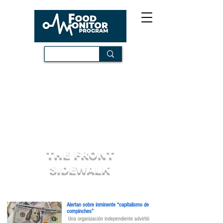
THE FRONT
SIDEWALK
Alertan sobre inminente “capitalismo de
compinches”
Una organización independiente advirtió 