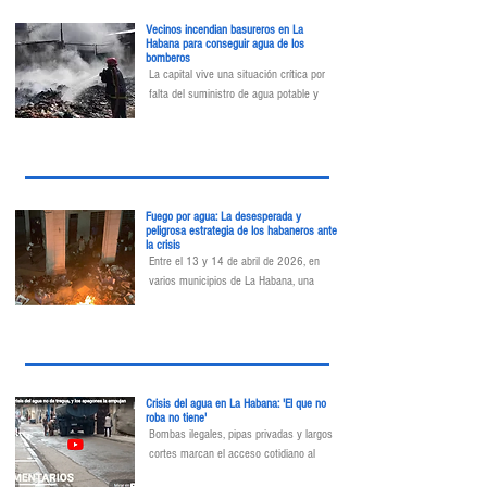
Vecinos incendian basureros en La
Habana para conseguir agua de los
bomberos
La capital vive una situación crítica por 
falta del suministro de agua potable y 
unidades para la recogida de basura
Fuego por agua: La desesperada y
peligrosa estrategia de los habaneros ante
la crisis
Entre el 13 y 14 de abril de 2026, en 
varios municipios de La Habana, una 
práctica tan peligrosa como desesperada 
ha encendido las alarmas: vecinos 
prenden fuego a basureros para obligar la 
intervención de los bomberos y así 
obtener agua de sus camiones cisterna.
Crisis del agua en La Habana: 'El que no
roba no tiene'
Bombas ilegales, pipas privadas y largos 
cortes marcan el acceso cotidiano al 
suministro, denuncia Food Monitor 