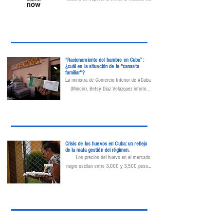
que no se han implementado soluciones 
efectivas para mejorar las condiciones de 
vida de las personas sin hogar.
“Racionamiento del hambre en Cuba”:
¿cuál es la situación de la “canasta
familiar"?
La ministra de Comercio Interior de #Cuba 
(Mincin), Betsy Díaz Velázquez informó  
sobre la situación de los productos de la 
“canasta familiar normada”, conocida 
también como “canasta básica”, que se 
distribuye mediante la libreta de 
racionamiento.
Crisis de los huevos en Cuba: un reflejo
de la mala gestión del régimen.
Los precios del huevo en el mercado 
negro oscilan entre 3,000 y 3,500 pesos 
por cartón, una cifra que supera el salario 
mínimo en Cuba.