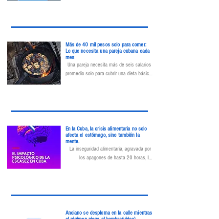
afectando el desarrollo físico y cognitivo y 
debilitando las defensas del organismo.
Más de 40 mil pesos solo para comer:
Lo que necesita una pareja cubana cada
mes
Una pareja necesita más de seis salarios 
promedio solo para cubrir una dieta básica 
mensual, según un estudio del Food 
Monitor Program que alerta sobre la 
precariedad alimentaria en Cuba.
En la Cuba, la crisis alimentaria no solo
afecta el estómago, sino también la
mente.
La inseguridad alimentaria, agravada por 
los apagones de hasta 20 horas, la 
escasez de agua, la falta de combustible y 
el colapso económico generalizado, ha 
provocado un deterioro profundo en la 
salud mental de la población.
Anciano se desploma en la calle mientras