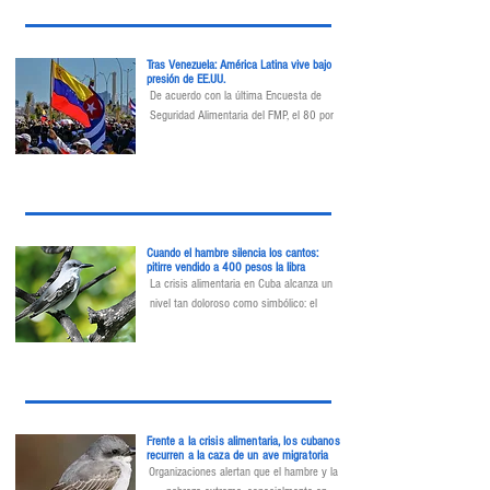
actual supera en gravedad a la vivida 
durante el Período Especial de los años 
noventa.
Tras Venezuela: América Latina vive bajo
presión de EE.UU.
De acuerdo con la última Encuesta de 
Seguridad Alimentaria del FMP, el 80 por 
ciento de los entrevistados admitió que su 
capacidad para alimentarse se veía 
afectada debido a los apagones.
Cuando el hambre silencia los cantos:
pitirre vendido a 400 pesos la libra
La crisis alimentaria en Cuba alcanza un 
nivel tan doloroso como simbólico: el 
pitirre abejero, un ave migratoria que cada 
año visita la Isla, ha dejado de ser parte 
del paisaje natural para convertirse en 
comida de subsistencia.
Frente a la crisis alimentaria, los cubanos
recurren a la caza de un ave migratoria
Organizaciones alertan que el hambre y la 