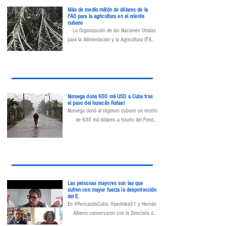
Más de medio millón de dólares de la
FAO para la agricultura en el oriente
cubano
La Organización de las Naciones Unidas 
para la Alimentación y la Agricultura (FAO) 
financiará la "recuperación" en el oriente 
cubano con unos 680 mil dólares.
Noruega dona 600 mil USD a Cuba tras
el paso del huracán Rafael
Noruega donó al régimen cubano un monto 
de 600 mil dólares a través del Fondo 
Central para la Acción en Casos de 
Emergencia (CERF) de las Naciones 
Unidas, destinado a las personas 
afectadas por el paso del huracán Rafael y 
por los recientes sismos ocurridos en la 
región oriental.
Las personas mayores son las que
sufren con mayor fuerza la desprotección
del E.
En #PensandoCuba, @pednika51 y Hernán 
Alberro conversaron con la Directora de 
@AlasTensas, con  @YaxysCires del 