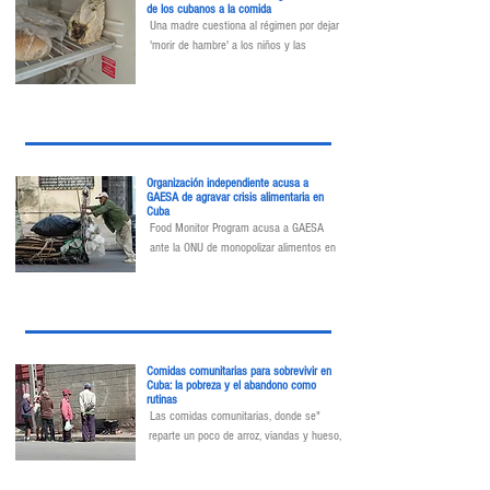
de los cubanos a la comida
Una madre cuestiona al régimen por dejar 
'morir de hambre' a los niños y las 
autoridades le 'garantizan' gastar más de 
un salario mínimo mensual en arroz y 
frijoles para dos días.
Organización independiente acusa a
GAESA de agravar crisis alimentaria en
Cuba
Food Monitor Program acusa a GAESA 
ante la ONU de monopolizar alimentos en 
Cuba, donde el 96% perdió capacidad de 
compra y la producción cayó 67% en 
cinco años.
Comidas comunitarias para sobrevivir en
Cuba: la pobreza y el abandono como
rutinas
"Las comidas comunitarias, donde se 
reparte un poco de arroz, viandas y hueso, 
no siempre son 'resistencia'; muchas 
veces son la única alternativa ante la 