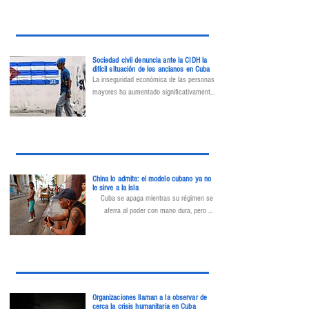
@observacuba y con  @angelsergioa del  
@FoodMonitorP sobre la situación de los 
adultos mayores en Cuba y su 
presentación ante la @CIDH

 .
Sociedad civil denuncia ante la CIDH la
difícil situación de los ancianos en Cuba
La inseguridad económica de las personas 
mayores ha aumentado significativamente 
desde 2021, con nuevas barreras para 
acceder a sus ingresos, resultado del 
proceso de bancarización que ha 
dificultado significativamente el cobro de 
las pensiones.
China lo admite: el modelo cubano ya no
le sirve a la isla
Cuba se apaga mientras su régimen se 
aferra al poder con mano dura, pero el 
verdadero desafío es que ya no tiene 
quién la rescate. No hay salida a la vista a 
un colapso que parece inevitable.
Organizaciones llaman a la observar de
cerca la crisis humanitaria en Cuba