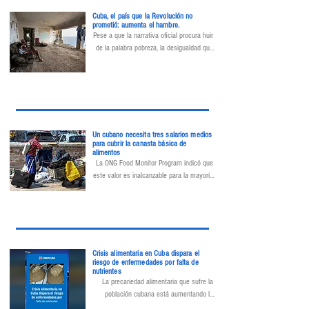
Cuba, el país que la Revolución no
prometió: aumenta el hambre.
Pese a que la narrativa oficial procura huir 
de la palabra pobreza, la desigualdad que 
los revolucionarios prometieron erradicar 
es cada vez más patente
Un cubano necesita tres salarios medios
para cubrir la canasta básica de
alimentos
La ONG Food Monitor Program indicó que 
este valor es inalcanzable para la mayoría 
de las familias de la isla
Crisis alimentaria en Cuba dispara el
riesgo de enfermedades por falta de
nutrientes
La precariedad alimentaria que sufre la 
población cubana está aumentando la 
exposición a enfermedades carenciales, 