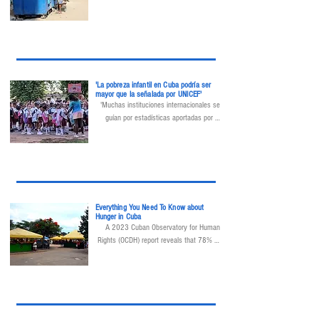
pobreza infantil grave. Esto significa que 
los menores cubanos de cinco años tienen 
menos de la mitad de los ocho grupos de 
alimentos considerados necesarios para 
una vida sana.
'La pobreza infantil en Cuba podría ser
mayor que la señalada por UNICEF'
'Muchas instituciones internacionales se 
guían por estadísticas aportadas por el 
Gobierno cubano, las cuales suelen estar 
desactualizadas o sesgadas', destacan.
Everything You Need To Know about
Hunger in Cuba
A 2023 Cuban Observatory for Human 
Rights (OCDH) report reveals that 78% of 
Cubans have stopped eating some meals, 
indicating undeniable hunger in Cuba. With 
nine in 10 Cubans barely earning “enough 
to survive,” and 62% struggling to buy 
essential goods. The Food Monitor 
Program and community projects address 