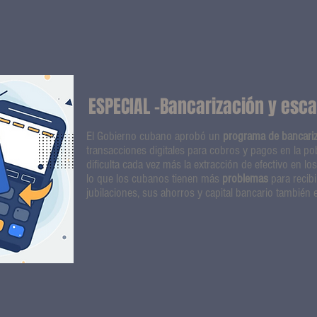
ESPECIAL -Bancarización y esca
El Gobierno cubano aprobó un
programa de bancari
transacciones digitales para cobros y pagos en la pob
dificulta cada vez más la extracción de efectivo en lo
lo que los cubanos tienen más
problemas
para recib
jubilaciones, sus ahorros y capital bancario también e