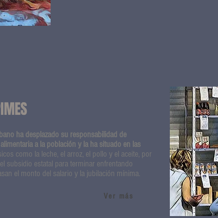
PIMES
bano ha desplazado su responsabilidad de
 alimentaria a la población y la ha situado en las
icos como la leche, el arroz, el pollo y el aceite, por
el subsidio estatal para terminar enfrentando
san el monto del salario y la jubilación mínima.
Ver más