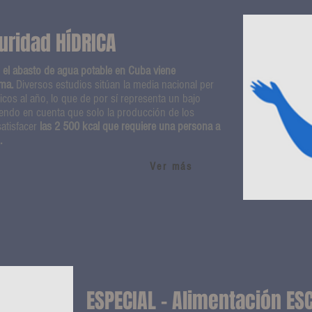
uridad HÍDRICA
,
el abasto de agua potable en Cuba viene
ema.
Diversos estudios sitúan la media nacional per
cos al año, lo que de por sí representa un bajo
iendo en cuenta que solo la producción de los
satisfacer
las 2 500 kcal que requiere una persona a
s.
Ver más
ESPECIAL - Alimentación ES