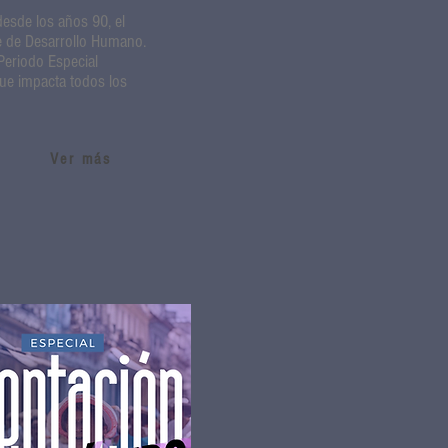
desde los años 90, el
ce de Desarrollo Humano.
Periodo Especial
que impacta todos los
Ver más