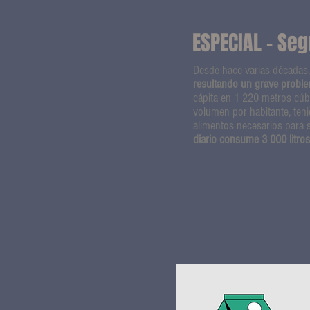
ESPECIAL - Seg
Desde hace varias décadas
resultando un grave probl
cápita en 1 220 metros cúbi
volumen por habitante, ten
alimentos necesarios para 
diario consume 3 000 litro