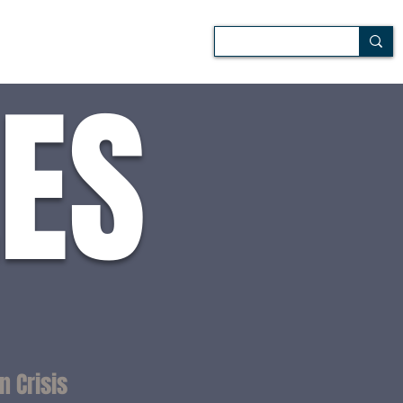
Patio
Media
Más
LES
n Crisis