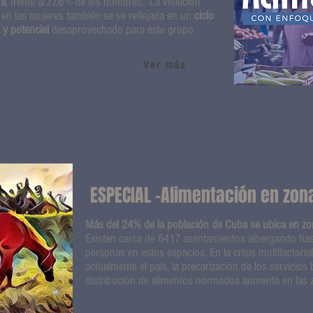
ra
, frente al 27,6 % de los hombres. La violación
 en las mujeres también se ve reflejada en un
ciclo
 y potencial
desaprovechado para este grupo
Ver más
ESPECIAL -Alimentación en zon
Más del 24% de la población de Cuba se ubica en zon
Existen cerca de 6417 asentamientos albergando has
personas en estos espacios. En la crisis multifactoria
actualmente el país, la precarización de los servicios 
distribución de alimentos normados aumenta en las z