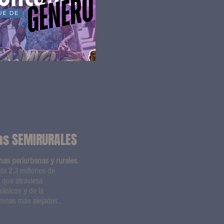
as SEMIRURALES
as periurbanas y rurales.
ta 2,3 millones de
l que atraviesa
básicos y de la
onas más alejadas...