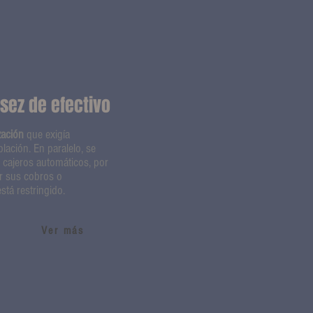
sez de efectivo
zación
que exigía
lación. En paralelo, se
s cajeros automáticos, por
ir sus cobros o
stá restringido.
Ver más