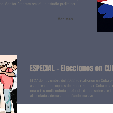
ood Monitor Program realizó un estudio preliminar
Ver más
ESPECIAL - Elecciones en CU
El 27 de noviembre del 2022 se realizaron en Cuba el
asambleas municipales del Poder Popular. Cuba está
una
crisis multisectorial profunda
, donde sobresale la
alimentaria,
además de un éxodo masivo.