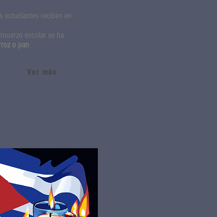
os estudiantes reciben en
almuerzo escolar se ha
rroz o pan
Ver más