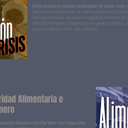
Cuba encarna el impacto prolongado de varias crisis
:
país ha descendido más de treinta puestos en el Índi
Tres generaciones de cubanos cargan la memoria del 
mientras enfrentan actualmente una severa policrisis 
aspectos básicos de la vida cotidiana.
ridad Alimentaria e
nero
población femenina mundial tiene una inseguridad