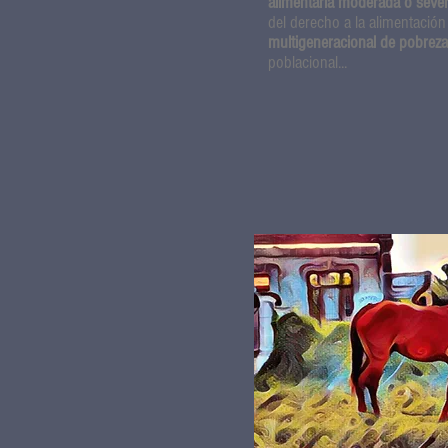
alimentaria moderada o seve
del derecho a la alimentación
multigeneracional de pobreza
poblacional...