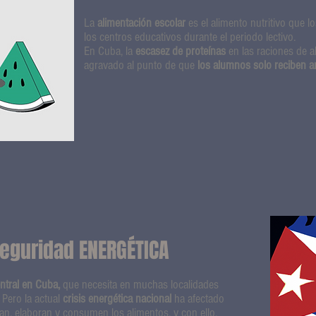
La
alimentación escolar
es el alimento nutritivo que l
los centros educativos durante el periodo lectivo.
En Cuba, la
escasez de proteínas
en las raciones de 
agravado al punto de que
los alumnos solo reciben a
seguridad ENERGÉTICA
entral en Cuba,
que necesita en muchas localidades
 Pero la actual
crisis energética nacional
ha afectado
an, elaboran y consumen los alimentos, y con ello,