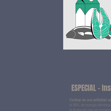
ESPECIAL - In
Cocinar es una actividad c
el 90% de energía eléctrica.
la forma en que se conserv