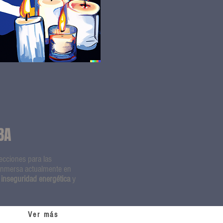
BA
ecciones para las
 inmersa actualmente en
inseguridad energética
y
Ver más