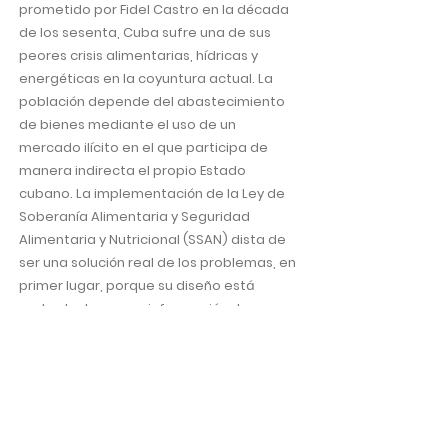
prometido por Fidel Castro en la década
de los sesenta, Cuba sufre una de sus
peores crisis alimentarias, hídricas y
energéticas en la coyuntura actual. La
población depende del abastecimiento
de bienes mediante el uso de un
mercado ilícito en el que participa de
manera indirecta el propio Estado
cubano. La implementación de la Ley de
Soberanía Alimentaria y Seguridad
Alimentaria y Nutricional (SSAN) dista de
ser una solución real de los problemas, en
primer lugar, porque su diseño está
sustentado en una información de
consumo de alimentos que se aleja de la
realidad y, en segundo lugar, porque no
cuenta con la viabilidad fiscal necesaria
para llevarse a cabo, además de la
narrativa idealista que acompaña la ley,
se describen pocos instrumentos reales