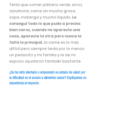
Tenía que comer plátano verde, arroz,
zanahoria, carne sin mucha grasa,
sopa, malanga y mucho líquido.
Le
conseguí todo lo que pude a precios
bien caros, cuando no aparecía una
cosa, aparecía la otra pero nunca le
faltó lo principal,
la carne es lo más
difícil pero siempre tenía por lo menos
un pedacito y mi familia y la de mi
esposo ayudaron también bastante.
¿Se ha visto afectado o empeorado su estado de salud por
la dificultad en el acceso a alimentos sanos? Explíquenos su
experiencia al respecto.
En su caso fue una diarrea bacteriana
que pudo haber estado en el agua,
aquí la calidad del agua es muy mala,
hay que hervirla, filtrarla y clorarla, a
veces viene muy sucia, por la parte de
alimentos ya te dije que siempre se le
resuelve algo.