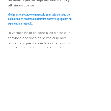
alimentos por su baja disponibilidad y
altísimos costos.
¿Se ha visto afectado o empeorado su estado de salud por
la dificultad en el acceso a alimentos sanos? Explíquenos su
experiencia al respecto.
La verdad no lo sé, pero si es cierto que
estando operado de la vesícula hay
alimentos que no puedo comer y otros
que deberían integrar mi dieta diaria.
Por lo tanto, mi calidad de vida se ve
disminuida por estos detalles que a la
larga afectan y traen dolencias y más
enfermedades.
Food Monitor Program
¿Quienés somos?
Nuestro equip
o
Podcast - Vidas Cotidianas