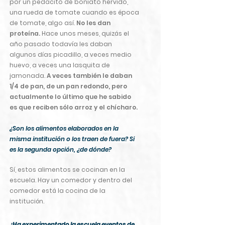
por un pedacito de boniato hervido,
una rueda de tomate cuando es época
de tomate, algo así.
No les dan
proteína.
Hace unos meses, quizás el
año pasado todavía les daban
algunos días picadillo, a veces medio
huevo, a veces una lasquita de
jamonada.
A veces también le daban
1/4 de pan, de un pan redondo, pero
actualmente lo último que he sabido
es que reciben sólo arroz y el chícharo.
¿Son los alimentos elaborados en la
misma institución o los traen de fuera? Si
es la segunda opción, ¿de dónde?
Sí, estos alimentos se cocinan en la
escuela. Hay un comedor y dentro del
comedor está la cocina de la
institución.
¿Ha experimentado la escuela eventos de