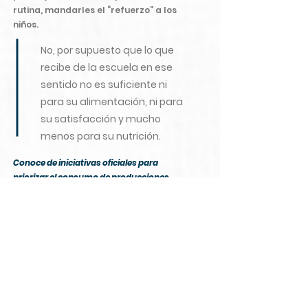
rutina, mandarles el “refuerzo” a los
niños.
No, por supuesto que lo que
recibe de la escuela en ese
sentido no es suficiente ni
para su alimentación, ni para
su satisfacción y mucho
menos para su nutrición.
Conoce de iniciativas oficiales para
priorizar el consumo de producciones
locales, convenios con pequeño y
medianos productores de la zona, por
ejemplo?
Actualmente no conozco de ninguna
iniciativa local para fomentar el apoyo
a la escuela de determinados
productos, tampoco sé si existen en
realidad.