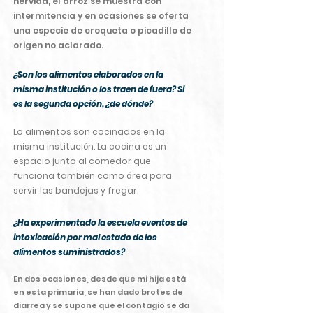
hervida, el arroz se muestra con
intermitencia y en ocasiones se oferta
una especie de croqueta o picadillo de
origen no aclarado.
¿Son los alimentos elaborados en la
misma institución o los traen de fuera? Si
es la segunda opción, ¿de dónde?
Lo alimentos son cocinados en la
misma institución. La cocina es un
espacio junto al comedor que
funciona también como área para
servir las bandejas y fregar.
¿Ha experimentado la escuela eventos de
intoxicación por mal estado de los
alimentos suministrados?
En dos ocasiones, desde que mi hija está
en esta primaria, se han dado brotes de
diarrea y se supone que el contagio se da