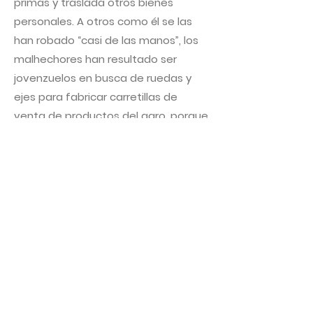
primas y traslada otros bienes
personales. A otros como él se las
han robado “casi de las manos”, los
malhechores han resultado ser
jovenzuelos en busca de ruedas y
ejes para fabricar carretillas de
venta de productos del agro, porque
en Cuba socialista hasta esas cosas
tan elementales escasean.
Daniel vive de los despojos de la
ciudad, se alimenta de sobras o de
lo que puede. A veces pasa mucho
tiempo sin comer,
pero conoce cada
árbol de frutas que existe en los
linderos de la zona urbana y no es
muy selectivo cuando tiene hambre.